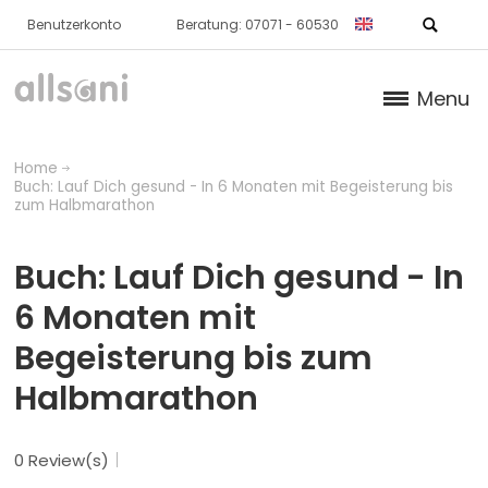
Benutzerkonto
Beratung: 07071 - 60530
Menu
Products
Home
Buch: Lauf Dich gesund - In 6 Monaten mit Begeisterung bis
Books (German)
zum Halbmarathon
About us
Buch: Lauf Dich gesund - In
6 Monaten mit
Dr. Feil Strategy
Begeisterung bis zum
Halbmarathon
0 Review(s)