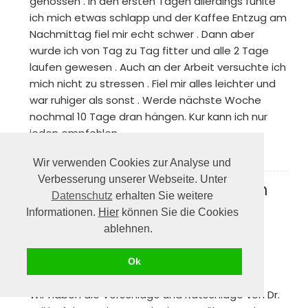
genossen . In den ersten Tagen allerdings fühlte
ich mich etwas schlapp und der Kaffee Entzug am
Nachmittag fiel mir echt schwer . Dann aber
wurde ich von Tag zu Tag fitter und alle 2 Tage
laufen gewesen . Auch an der Arbeit versuchte ich
mich nicht zu stressen . Fiel mir alles leichter und
war ruhiger als sonst . Werde nächste Woche
nochmal 10 Tage dran hängen. Kur kann ich nur
jeden empfehlen
(Posted on 07/02/2020)
Wir verwenden Cookies zur Analyse und
Verbesserung unserer Webseite. Unter
Unterm Strich erfolgreich - vom
Datenschutz
erhalten Sie weitere
Service mehr erwartet als
Informationen.
Hier
können Sie die Cookies
angeboten
Review by
Pascal
ablehnen.
Wir haben die Stoffwechselkur gemeinsam
gemacht (meine Frau und ich).
Ok
Wir haben die Vorschläge und Ratschläge von Dr.