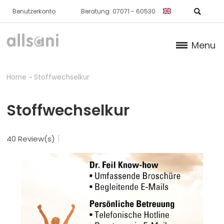
Benutzerkonto
Beratung: 07071 - 60530
Menu
Products
Home
Stoffwechselkur
Books (German)
Stoffwechselkur
About us
40 Review(s)
Dr. Feil Strategy