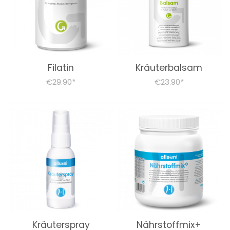
IMMUNE SYSTEM
FURTHER PRODUCTS
Filatin
Kräuterbalsam
FOODSTUFF
€29.90
€23.90
*
*
STOFFWECHSELKUR BEGLEITPRODUKTE
Books (German)
About us
Dr. Feil Strategy
Kräuterspray
Nährstoffmix+