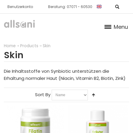
Benutzerkonto
Beratung: 07071 - 60530
Menu
Products
Home
Products
Skin
Skin
NORMAL CARTILAGE / BONE
SKIN
Die Inhaltsstoffe von Synbiotic unterstützen die
Erhaltung normaler Haut (Niacin, Vitamin B2, Biotin, Zink)
products
Sort By
packages
METABOLISM
NORMAL BLOOD / HEART