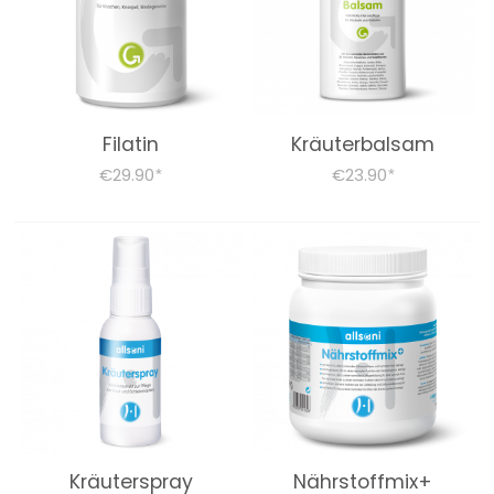
IMMUNE SYSTEM
FURTHER PRODUCTS
Filatin
Kräuterbalsam
FOODSTUFF
€29.90
€23.90
*
*
STOFFWECHSELKUR BEGLEITPRODUKTE
Books (German)
About us
Dr. Feil Strategy
Kräuterspray
Nährstoffmix+