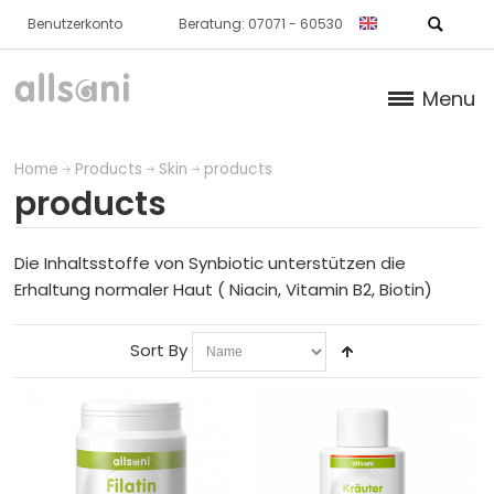
Benutzerkonto
Beratung: 07071 - 60530
Menu
Products
Home
Products
Skin
products
products
NORMAL CARTILAGE / BONE
SKIN
Die Inhaltsstoffe von Synbiotic unterstützen die
Erhaltung normaler Haut ( Niacin, Vitamin B2, Biotin)
products
Sort By
packages
METABOLISM
NORMAL BLOOD / HEART