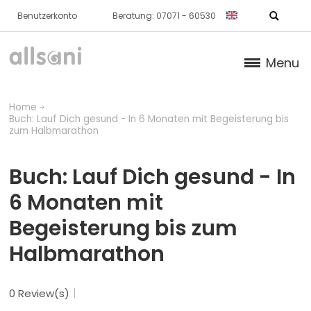
Benutzerkonto
Beratung: 07071 - 60530
Menu
Products
Home
Buch: Lauf Dich gesund - In 6 Monaten mit Begeisterung bis
Books (German)
zum Halbmarathon
About us
Buch: Lauf Dich gesund - In
6 Monaten mit
Dr. Feil Strategy
Begeisterung bis zum
Halbmarathon
0 Review(s)