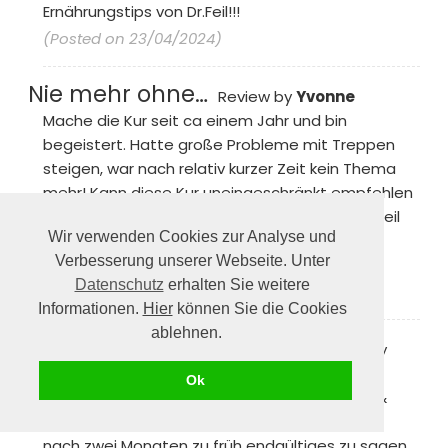
Ernährungstips von Dr.Feil!!!
(Posted on 23/04/2024)
Nie mehr ohne…
Review by
Yvonne
Mache die Kur seit ca einem Jahr und bin
begeistert. Hatte große Probleme mit Treppen
steigen, war nach relativ kurzer Zeit kein Thema
mehr! Kann diese Kur uneingeschränkt empfehlen
und bleibe weiterhin dabei. Vielen Dank an Dr.Feil
Wir verwenden Cookies zur Analyse und
und sein Team!!!
Verbesserung unserer Webseite. Unter
PS die täglichen Mails sind großartig !
Datenschutz
erhalten Sie weitere
(Posted on 21/04/2024)
Informationen.
Hier
können Sie die Cookies
ablehnen.
hoffnungsvolle Therapie
Review by
Frank
Ok
mit meinem Entschluss betreffende Knorpel &
Knochenkur über längere Zeit auszubrobieren
nach zwei Monaten zu früh endgültiges zu sagen,