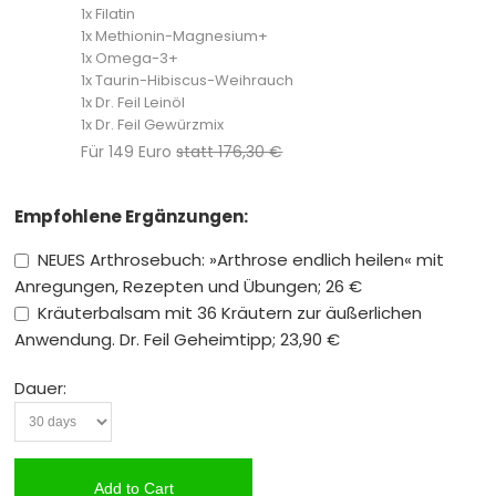
1x Filatin
1x Methionin-Magnesium+
1x Omega-3+
1x Taurin-Hibiscus-Weihrauch
1x Dr. Feil Leinöl
1x Dr. Feil Gewürzmix
Für 149 Euro
statt 176,30 €
Empfohlene Ergänzungen:
NEUES Arthrosebuch: »Arthrose endlich heilen« mit
Anregungen, Rezepten und Übungen; 26 €
Kräuterbalsam mit 36 Kräutern zur äußerlichen
Anwendung. Dr. Feil Geheimtipp; 23,90 €
Dauer:
Add to Cart