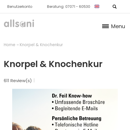
Benutzerkonto
Beratung: 07071 - 60530
Menu
Products
Home
Knorpel & Knochenkur
Books (German)
Knorpel & Knochenkur
About us
611 Review(s)
Dr. Feil Strategy