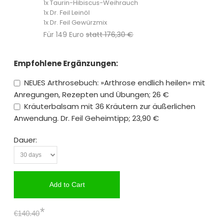
1x Taurin-Hibiscus-Weihrauch
1x Dr. Feil Leinöl
1x Dr. Feil Gewürzmix
Für 149 Euro
statt 176,30 €
Empfohlene Ergänzungen:
NEUES Arthrosebuch: »Arthrose endlich heilen« mit
Anregungen, Rezepten und Übungen; 26 €
Kräuterbalsam mit 36 Kräutern zur äußerlichen
Anwendung. Dr. Feil Geheimtipp; 23,90 €
Dauer:
Add to Cart
*
€140.40