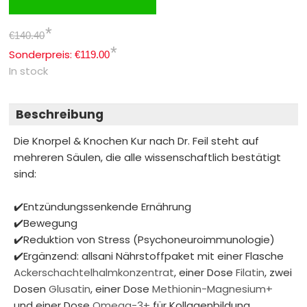
*
€140.40
*
Sonderpreis:
€119.00
In stock
Beschreibung
Die Knorpel & Knochen Kur nach Dr. Feil steht auf
mehreren Säulen, die alle wissenschaftlich bestätigt
sind:
✔️Entzündungssenkende Ernährung
✔️Bewegung
✔️Reduktion von Stress (Psychoneuroimmunologie)
✔️Ergänzend: allsani Nährstoffpaket mit einer Flasche
Ackerschachtelhalmkonzentrat
, einer Dose
Filatin
, zwei
Dosen
Glusatin
, einer Dose
Methionin-Magnesium+
und einer Dose
Omega-3+
für Kollagenbildung,