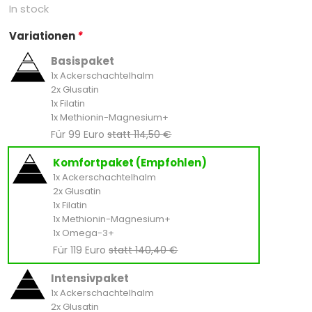
In stock
Variationen
*
Basispaket
1x Ackerschachtelhalm
2x Glusatin
1x Filatin
1x Methionin-Magnesium+
Für 99 Euro
statt 114,50 €
Komfortpaket (Empfohlen)
1x Ackerschachtelhalm
2x Glusatin
1x Filatin
1x Methionin-Magnesium+
1x Omega-3+
Für 119 Euro
statt 140,40 €
Intensivpaket
1x Ackerschachtelhalm
2x Glusatin