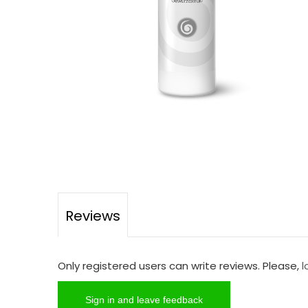
Reviews
Only registered users can write reviews. Please,
l
Sign in and leave feedback