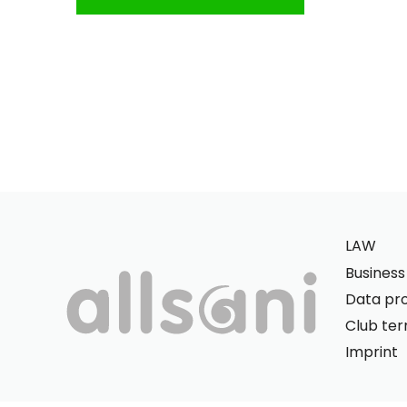
LAW
Busines
Data pro
Club te
Imprint