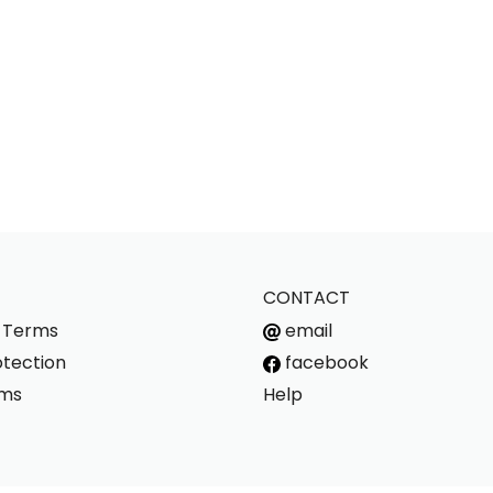
CONTACT
s Terms
email
tection
facebook
rms
Help