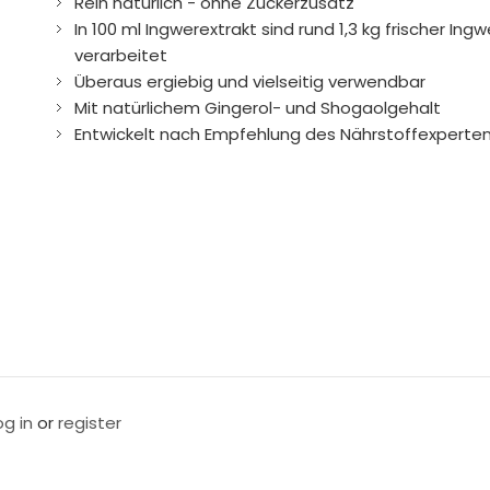
Rein natürlich - ohne Zuckerzusatz
In 100 ml Ingwerextrakt sind rund 1,3 kg frischer Ingw
verarbeitet
Überaus ergiebig und vielseitig verwendbar
Mit natürlichem Gingerol- und Shogaolgehalt
Entwickelt nach Empfehlung des Nährstoffexperten D
og in
or
register