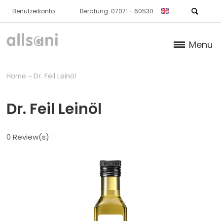
Benutzerkonto
Beratung: 07071 - 60530
Menu
Products
Home
Dr. Feil Leinöl
Books (German)
Dr. Feil Leinöl
About us
0 Review(s)
Dr. Feil Strategy