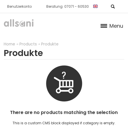
Benutzerkonto
Beratung: 07071 - 60530
Menu
Products
Home
Products
Produkte
Produkte
NORMAL CARTILAGE / BONE
SKIN
METABOLISM
NORMAL BLOOD / HEART
IMMUNE SYSTEM
There are no products matching the selection
This is a custom CMS block displayed if category is empty.
FURTHER PRODUCTS