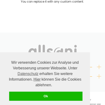
You can replace it with any custom content.
FOODSTUFF
STOFFWECHSELKUR BEGLEITPRODUKTE
Books (German)
About us
Dr. Feil Strategy
Wir verwenden Cookies zur Analyse und
+
LAW
Verbesserung unserer Webseite. Unter
+
Datenschutz
erhalten Sie weitere
CONTACT
Informationen.
Hier
können Sie die Cookies
ablehnen.
© allsani.
Ok
* All prices quoted include German VAT and exclude shipping costs. For
deliveries to other countries, the applicable VAT rate will be charged. Please see