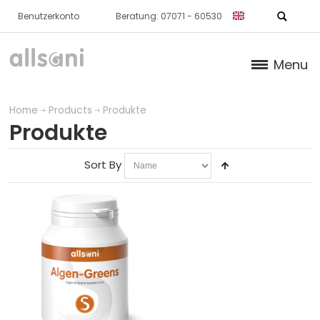
Benutzerkonto
Beratung: 07071 - 60530
Menu
Products
Home
Products
Produkte
Produkte
NORMAL CARTILAGE / BONE
Sort By
SKIN
METABOLISM
NORMAL BLOOD / HEART
IMMUNE SYSTEM
FURTHER PRODUCTS