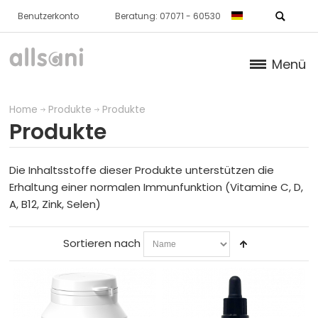
Benutzerkonto
Beratung: 07071 - 60530
Menü
Produkte
Home
Produkte
Produkte
Produkte
KNORPEL / KNOCHEN / BINDEGEWEBE
HAUT
Die Inhaltsstoffe dieser Produkte unterstützen die
Erhaltung einer normalen Immunfunktion (Vitamine C, D,
STOFFWECHSEL
A, B12, Zink, Selen)
BLUT
Sortieren nach
IMMUNSYSTEM
WEITERE PRODUKTE