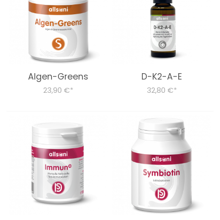
LEBENSMITTEL
Bücher
Über Uns
Algen-Greens
D-K2-A-E
Dr. Feil Strategie
23,90 €
32,80 €
*
*