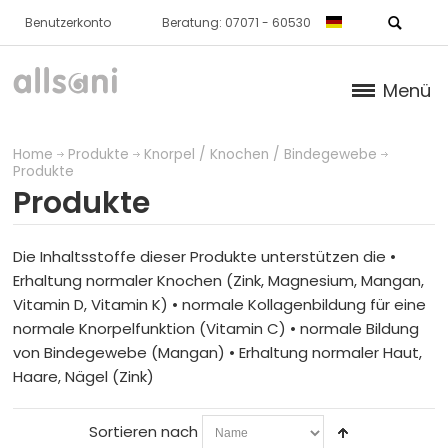
Benutzerkonto
Beratung: 07071 - 60530
Menü
Produkte
Home
Produkte
Knorpel / Knochen / Bindegewebe
Produkte
KNORPEL / KNOCHEN / BINDEGEWEBE
Produkte
Produkte
Die Inhaltsstoffe dieser Produkte unterstützen die •
Erhaltung normaler Knochen (Zink, Magnesium, Mangan,
Pakete
Vitamin D, Vitamin K) • normale Kollagenbildung für eine
normale Knorpelfunktion (Vitamin C) • normale Bildung
HAUT
von Bindegewebe (Mangan) • Erhaltung normaler Haut,
Haare, Nägel (Zink)
STOFFWECHSEL
Sortieren nach
BLUT