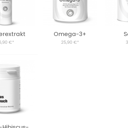
erextrakt
Omega-3+
S
6,90 €
25,90 €
*
*
-Hibiscus-