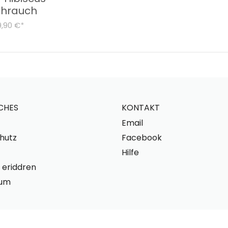
ihrauch
9,90 €
*
CHES
KONTAKT
Email
hutz
Facebook
Hilfe
 eriddren
sum