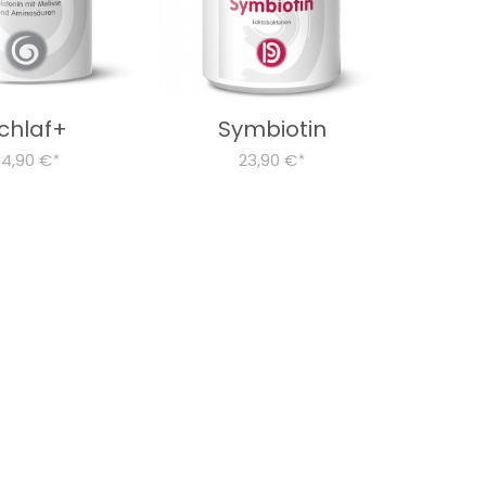
chlaf+
Symbiotin
34,90 €
23,90 €
*
*