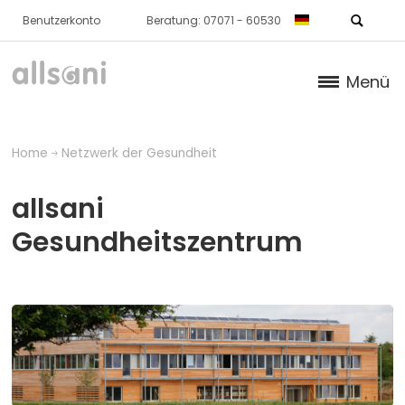
Benutzerkonto
Beratung: 07071 - 60530
Menü
Produkte
Home
Netzwerk der Gesundheit
Bücher
allsani
Über Uns
Gesundheitszentrum
Dr. Feil Strategie