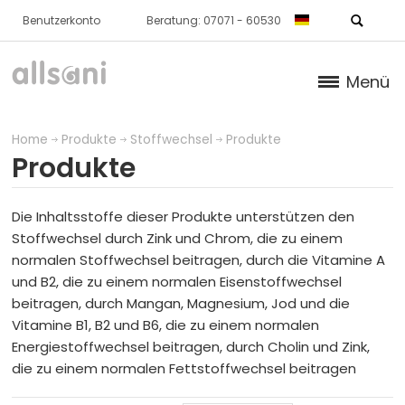
Benutzerkonto
Beratung: 07071 - 60530
Menü
Produkte
Home
Produkte
Stoffwechsel
Produkte
Produkte
KNORPEL / KNOCHEN / BINDEGEWEBE
HAUT
Die Inhaltsstoffe dieser Produkte unterstützen den
Stoffwechsel durch Zink und Chrom, die zu einem
STOFFWECHSEL
normalen Stoffwechsel beitragen, durch die Vitamine A
und B2, die zu einem normalen Eisenstoffwechsel
beitragen, durch Mangan, Magnesium, Jod und die
Produkte
Vitamine B1, B2 und B6, die zu einem normalen
Energiestoffwechsel beitragen, durch Cholin und Zink,
Pakete
die zu einem normalen Fettstoffwechsel beitragen
BLUT