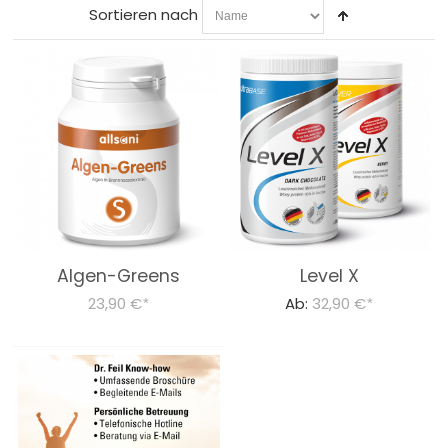
Sortieren nach
IMMUNSYSTEM
WEITERE PRODUKTE
LEBENSMITTEL
Bücher
Über Uns
Algen-Greens
Level X
Dr. Feil Strategie
23,90 €
Ab:
32,90 €
*
*