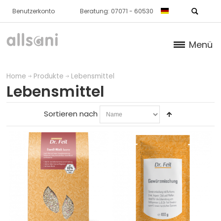
Benutzerkonto
Beratung: 07071 - 60530
Menü
Produkte
Home
Produkte
Lebensmittel
Lebensmittel
KNORPEL / KNOCHEN / BINDEGEWEBE
Sortieren nach
HAUT
STOFFWECHSEL
BLUT
IMMUNSYSTEM
WEITERE PRODUKTE