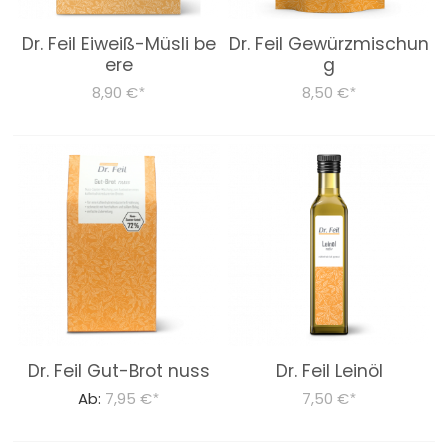
LEBENSMITTEL
Dr. Feil Eiweiß-Müsli be
Dr. Feil Gewürzmischun
ere
g
Dr. Feil
8,90 €
8,50 €
*
*
Bücher
Über Uns
Dr. Feil Strategie
Dr. Feil Gut-Brot nuss
Dr. Feil Leinöl
Ab:
7,95 €
7,50 €
*
*