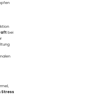
ropfen
ktion
raft
bei
r
altung
rmalen
rmel,
m Stress