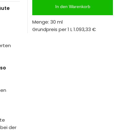
In den Warenkorb
äute
Menge: 30 ml
Grundpreis per 1 L
1.093,33 €
erten
 so
nen
te
bei der