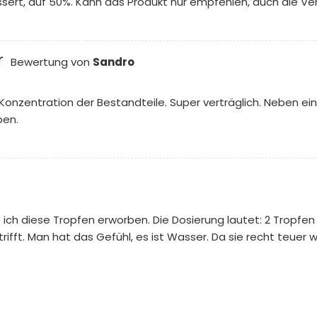
sert, auf 50%. Kann das Produkt nur empfehlen, auch die Ver
r
Bewertung von
Sandro
Konzentration der Bestandteile. Super verträglich. Neben e
ben.
h diese Tropfen erworben. Die Dosierung lautet: 2 Tropfen t
ifft. Man hat das Gefühl, es ist Wasser. Da sie recht teuer 