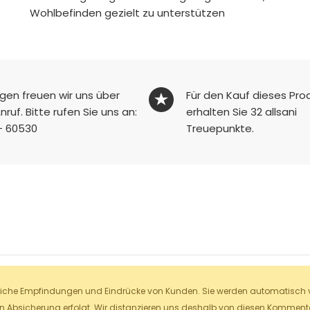
Wohlbefinden gezielt zu unterstützen
agen freuen wir uns über
Für den Kauf dieses Pro
nruf. Bitte rufen Sie uns an:
erhalten Sie
32
allsani
- 60530
Treuepunkte.
liche Empfindungen und Eindrücke von Kunden. Sie werden automatisch ver
en Absicherung erfolgt. Wir distanzieren uns deshalb von diesen Kommentar