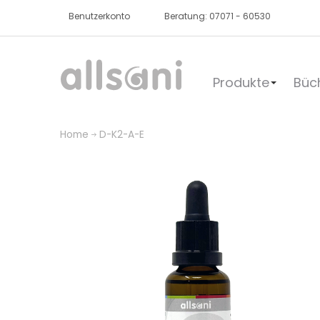
Benutzerkonto
Beratung: 07071 - 60530
Produkte
Büc
Home
D-K2-A-E