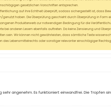
inschlägigen gesetzlichen Vorschriften entsprechen.
fentlichung auf ihre Echtheit überprüft, sodass sichergestellt ist, dass 
/genutzt haben. Die Überprüfung geschieht durch Überprüfung in Form ein
angenen Produkterwerb zur notwendigen Bedingung für die Veröffentlic
erte bei anderen Lesern ebenfalls auftreten. Da keine Zensierung und Über
lten sein. Wir können nicht gewährleisten, dass sämtliche Texte wissensch
 des Lebensmittelrechts oder sonstiger relevanter einschlägiger Rechts
g sehr angenehm. Es funktioniert einwandfrei. Die Tropfen s