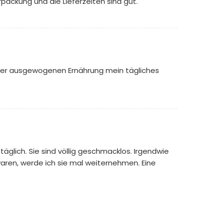
packung und die Lieferzeiten sind gut.
iner ausgewogenen Ernährung mein tägliches
äglich. Sie sind völlig geschmacklos. Irgendwie
waren, werde ich sie mal weiternehmen. Eine