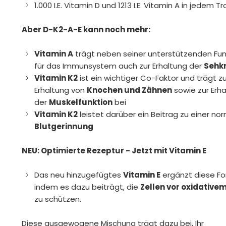
1.000 I.E. Vitamin D und 1213 I.E. Vitamin A in jedem T
Aber D-K2-A-E kann noch mehr:
Vitamin A
trägt neben seiner unterstützenden Fun
für das Immunsystem auch zur Erhaltung der
Sehk
Vitamin K2
ist ein wichtiger Co-Faktor und trägt zu
Erhaltung von
Knochen und Zähnen
sowie zur Erh
der
Muskelfunktion
bei
Vitamin K2
leistet darüber ein Beitrag zu einer no
Blutgerinnung
NEU: Optimierte Rezeptur - Jetzt mit Vitamin E
Das neu hinzugefügtes
Vitamin E
ergänzt diese Fo
indem es dazu beiträgt, die
Zellen vor oxidative
zu schützen.
Diese ausgewogene Mischung trägt dazu bei, Ihr