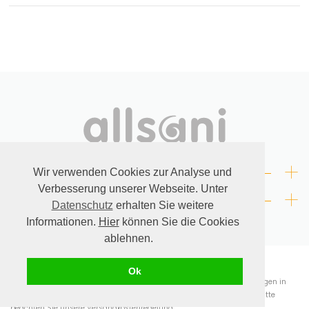
+
RECHTLICHES
Wir verwenden Cookies zur Analyse und
Verbesserung unserer Webseite. Unter
+
KONTAKT
Datenschutz
erhalten Sie weitere
Informationen.
Hier
können Sie die Cookies
ablehnen.
© allsani.
* Alle angegebenen Preise verstehen sich inklusive der in Deutschland
Ok
geltenden Mehrwertsteuer sowie zuzüglich Versandkosten. Bei Lieferungen in
andere Länder wird der dort geltende Mehrwertsteuersatz berechnet. Bitte
beachten Sie unsere
Versandkostenregelung.