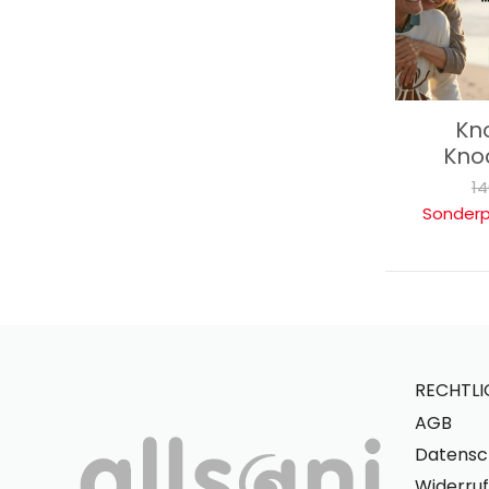
Kn
Kno
14
Sonderp
RECHTLI
AGB
Datensc
Widerruf