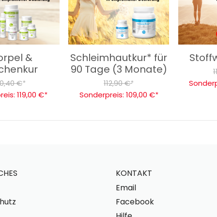
orpel &
Schleimhautkur* für
Stoff
chenkur
90 Tage (3 Monate)
1
0,40 €
112,90 €
Sonderp
*
*
reis:
119,00 €
Sonderpreis:
109,00 €
*
*
CHES
KONTAKT
Email
hutz
Facebook
Hilfe