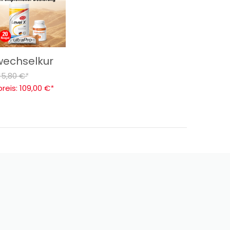
wechselkur
15,80 €
*
reis:
109,00 €
*