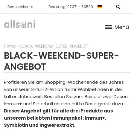
Benutzerkonto
Beratung: 07071 - 60530
Menü
Produkte
Home
BLACK-WEEKEND-SUPER-ANGEBOT
BLACK-WEEKEND-SUPER-
Bücher
ANGEBOT
Über Uns
Profitieren Sie am Shopping-Wochenende des Jahres
Dr. Feil Strategie
von unserer 3-für-2-Aktion für Ihr Wohlbefinden in der
kalten Jahreszeit: Bestellen Sie zum Beispiel zwei Dosen
Immun+ und Sie erhalten eine dritte Dose gratis dazu.
Dieses Angebot gilt für alle drei Produkte aus
unserem beliebten Immunpaket: Immun+,
Symbiotin und Ingwerextrakt.