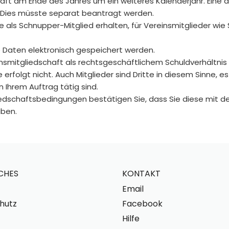
schaft am Ende des Jahres um ein weiteres Kalenderjahr. Ei
t. Dies müsste separat beantragt werden.
ie als Schnupper-Mitglied erhalten, für Vereinsmitglieder w
e Daten elektronisch gespeichert werden.
mitgliedschaft als rechtsgeschäftlichem Schuldverhältnis ve
erfolgt nicht. Auch Mitglieder sind Dritte in diesem Sinne, es
n Ihrem Auftrag tätig sind.
liedschaftsbedingungen bestätigen Sie, dass Sie diese mit 
aben.
CHES
KONTAKT
Email
hutz
Facebook
Hilfe