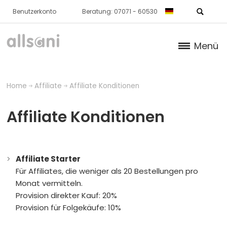
Benutzerkonto
Beratung: 07071 - 60530
Menü
Produkte
Home
Affiliate
Affiliate Konditionen
Bücher
Affiliate Konditionen
Über Uns
Dr. Feil Strategie
Affiliate Starter
Für Affiliates, die weniger als 20 Bestellungen pro
Monat vermitteln.
Provision direkter Kauf: 20%
Provision für Folgekäufe: 10%