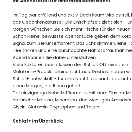
Ihr Abendritual für eine erholsame Nacht
Ihr Tag war erfüllend und aktiv. Doch kaum wird es still,
das Gedankenkarussell. Die Einschlafzeit zieht sich – 
Morgen wünschen Sie sich mehr Frische für den neuen 
Schon kleine, bewusste Abendrituale geben dem Körp
Signal zum „Herunterfahren“: Das Licht dimmen, eine 
Tee trinken und eine durchdachte Nährstoffaufnahm
Abend können Sie dabei unterstützen.
Viele Faktoren beeinflussen den Schlaf. Oft reicht ein
Melatonin-Produkt alleine nicht aus. Deshalb haben wir
Schlaf+ entwickelt - für eine Nacht, die sanft beginnt 
einen Morgen, der Ihnen gehört.
Der einzigartige Nährstoffkomplex mit dem Plus an: Me
natürlicher Melisse, Mineralien, den wichtigen Aminosä
Glycin, Glutamin, Tryptophan und Taurin.
Schlaf+ im Überblick: