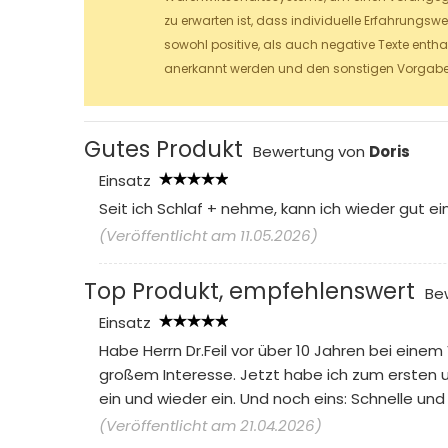
zu erwarten ist, dass individuelle Erfahrungsw
sowohl positive, als auch negative Texte entha
anerkannt werden und den sonstigen Vorgaben
Gutes Produkt
Bewertung von
Doris
Einsatz
Seit ich Schlaf + nehme, kann ich wieder gut e
(Veröffentlicht am 11.05.2026)
Top Produkt, empfehlenswert
Be
Einsatz
Habe Herrn Dr.Feil vor über 10 Jahren bei eine
großem Interesse. Jetzt habe ich zum ersten un
ein und wieder ein. Und noch eins: Schnelle un
(Veröffentlicht am 21.04.2026)