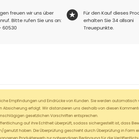
agen freuen wir uns über
Für den Kauf dieses Pro
nruf. Bitte rufen Sie uns an:
erhalten Sie
34
allsani
- 60530
Treuepunkte.
liche Empfindungen und Eindrücke von Kunden. Sie werden automatisch ver
en Absicherung erfolgt. Wir distanzieren uns deshalb von diesen Kommentar
inschlägigen gesetzlichen Vorschriften entsprechen.
fentlichung auf ihre Echtheit überprüft, sodass sichergestellt ist, dass 
/genutzt haben. Die Überprüfung geschieht durch Überprüfung in Form ein
angenen Produkterwerb zur notwendigen Bedingung für die Veröffentlic