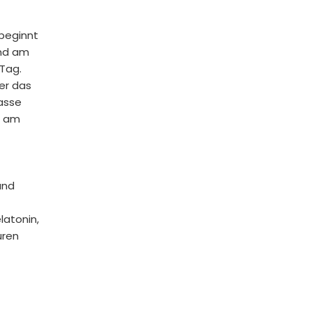
 beginnt
und am
Tag.
er das
Tasse
e am
und
latonin,
uren