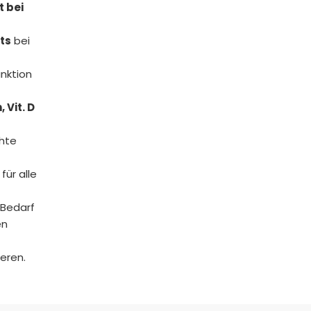
t bei
ts
bei
nktion
 Vit. D
hte
für alle
 Bedarf
en
eren.