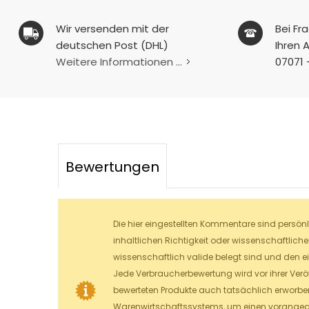
Wir versenden mit der
Bei Fr
deutschen Post (DHL)
Ihren A
Weitere Informationen ...
07071 
Bewertungen
Die hier eingestellten Kommentare sind persön
inhaltlichen Richtigkeit oder wissenschaftlich
wissenschaftlich valide belegt sind und den e
Jede Verbraucherbewertung wird vor ihrer Veröf
bewerteten Produkte auch tatsächlich erworben
Warenwirtschaftssystems, um einen vorangeg