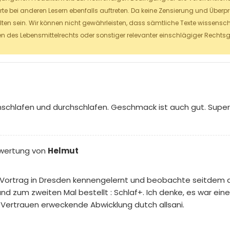
erte bei anderen Lesern ebenfalls auftreten. Da keine Zensierung und Über
lten sein. Wir können nicht gewährleisten, dass sämtliche Texte wissensch
 des Lebensmittelrechts oder sonstiger relevanter einschlägiger Rechts
inschlafen und durchschlafen. Geschmack ist auch gut. Super 
wertung von
Helmut
m Vortrag in Dresden kennengelernt und beobachte seitdem di
d zum zweiten Mal bestellt : Schlaf+. Ich denke, es war eine
d Vertrauen erweckende Abwicklung dutch allsani.