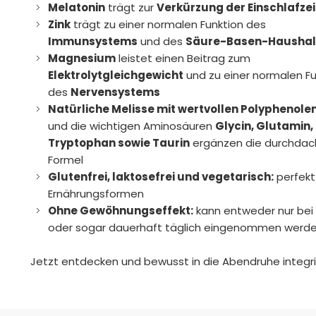
Melatonin
trägt zur
Verkürzung der Einschlafzei
Zink
trägt zu einer normalen Funktion des
Immunsystems
und des
Säure-Basen-Haushal
Magnesium
leistet einen Beitrag zum
Elektrolytgleichgewicht
und zu einer normalen Fu
des
Nervensystems
Natürliche Melisse mit wertvollen Polyphenolen,
und die wichtigen Aminosäuren
Glycin, Glutamin,
Tryptophan sowie Taurin
ergänzen die durchdac
Formel
Glutenfrei, laktosefrei und vegetarisch:
perfekt 
Ernährungsformen
Ohne Gewöhnungseffekt:
kann entweder nur bei
oder sogar dauerhaft täglich eingenommen werd
Jetzt entdecken und bewusst in die Abendruhe integri