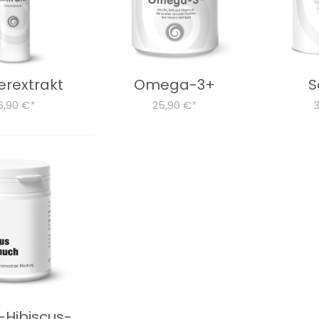
erextrakt
Omega-3+
S
6,90 €
25,90 €
*
*
-Hibiscus-