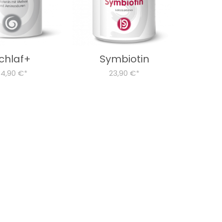
chlaf+
Symbiotin
34,90 €
23,90 €
*
*