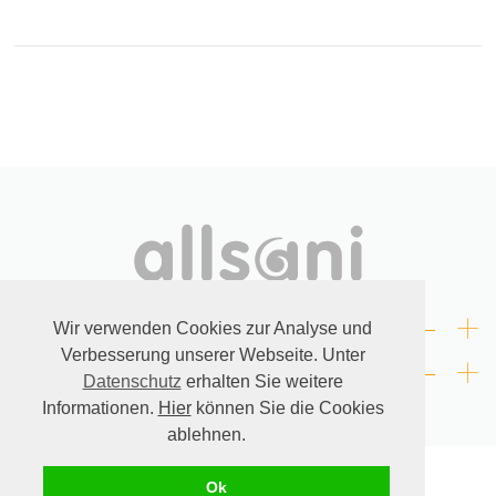
+
RECHTLICHES
Wir verwenden Cookies zur Analyse und
Verbesserung unserer Webseite. Unter
+
KONTAKT
Datenschutz
erhalten Sie weitere
Informationen.
Hier
können Sie die Cookies
ablehnen.
© allsani.
* Alle angegebenen Preise verstehen sich inklusive der in Deutschland
Ok