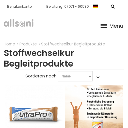
Benutzerkonto
Beratung: 07071 - 60530
Menü
Produkte
Home
Produkte
Stoffwechselkur Begleitprodukte
Stoffwechselkur
KNORPEL / KNOCHEN / BINDEGEWEBE
Begleitprodukte
HAUT
Sortieren nach
STOFFWECHSEL
BLUT
IMMUNSYSTEM
WEITERE PRODUKTE