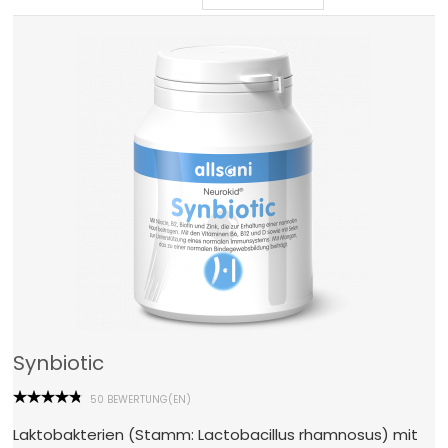
IMMUNSYSTEM
WEITERE PRODUKTE
LEBENSMITTEL
Bücher
Über Uns
Dr. Feil Strategie
Synbiotic
50 BEWERTUNG(EN)
Laktobakterien (Stamm: Lactobacillus rhamnosus) mit