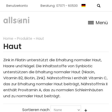
Benutzerkonto
Beratung: 07071 - 60530
Menü
Produkte
Home
Produkte
Haut
Haut
KNORPEL / KNOCHEN / BINDEGEWEBE
HAUT
Zink in Filatin unterstützt die Erhaltung normaler Haut,
Haare und Nägel. Die Inhaltsstoffe von Synbiotic
unterstützen die Erhaltung normaler Haut (Niacin,
Produkte
Vitamin B2, Biotin, Zink). Nährstoffmix I enthält Vitamin C,
das zur Erhaltung normaler Haut beiträgt, Nährstoffmix II
Pakete
enthält Provitamin A, das zu normalen Schleimhäuten
und zu normaler Haut beiträgt.
STOFFWECHSEL
BLUT
Sortieren nach