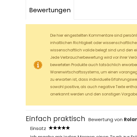
Bewertungen
Die hier eingestellten Kommentare sind persön
inhaltlichen Richtigkeit oder wissenschaftlich
wissenschaftlich valide belegt sind und den e
Jede Verbraucherbewertung wird vor ihrer Veröf
bewerteten Produkte auch tatsächlich erworben
Warenwirtschaftssystems, um einen vorangeg
zu erwarten ist, dass individuelle Erfahrungsw
sowohl positive, als auch negative Texte entha
anerkannt werden und den sonstigen Vorgaben
Einfach praktisch
Bewertung von
Rola
Einsatz
Ich mache mir jeden Morgen einen Trunk zur E