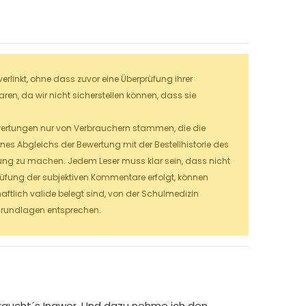
linkt, ohne dass zuvor eine Überprüfung ihrer
en, da wir nicht sicherstellen können, dass sie
Bewertungen nur von Verbrauchern stammen, die die
es Abgleichs der Bewertung mit der Bestellhistorie des
hung zu machen.
Jedem Leser muss klar sein, dass nicht
prüfung der subjektiven Kommentare erfolgt, können
aftlich valide belegt sind, von der Schulmedizin
grundlagen entsprechen.
raucht´s Ingwer. Und dazu nehme ich den