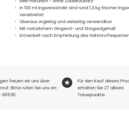
Rein natürlich - ohne Zuckerzusatz
In 100 ml Ingwerextrakt sind rund 1,3 kg frischer Ingw
verarbeitet
Überaus ergiebig und vielseitig verwendbar
Mit natürlichem Gingerol- und Shogaolgehalt
Entwickelt nach Empfehlung des Nährstoffexperten D
agen freuen wir uns über
Für den Kauf dieses Pro
nruf. Bitte rufen Sie uns an:
erhalten Sie
27
allsani
- 60530
Treuepunkte.