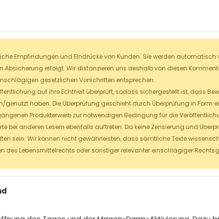
liche Empfindungen und Eindrücke von Kunden. Sie werden automatisch ver
en Absicherung erfolgt. Wir distanzieren uns deshalb von diesen Kommentar
inschlägigen gesetzlichen Vorschriften entsprechen.
fentlichung auf ihre Echtheit überprüft, sodass sichergestellt ist, dass 
/genutzt haben. Die Überprüfung geschieht durch Überprüfung in Form ein
angenen Produkterwerb zur notwendigen Bedingung für die Veröffentlic
erte bei anderen Lesern ebenfalls auftreten. Da keine Zensierung und Über
lten sein. Wir können nicht gewährleisten, dass sämtliche Texte wissensch
 des Lebensmittelrechts oder sonstiger relevanter einschlägiger Rechts
nd
röffnung des Tages und der Magen-Darm-Aktivierung. Dazu b