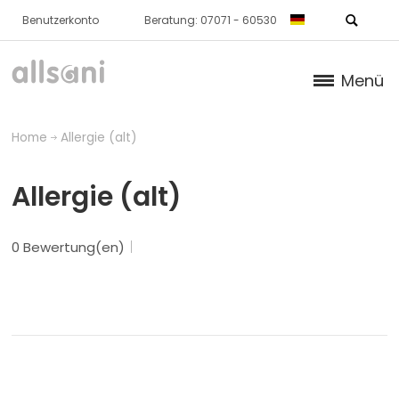
Benutzerkonto
Beratung: 07071 - 60530
Menü
Produkte
Home
Allergie (alt)
Bücher
Allergie (alt)
Über Uns
0 Bewertung(en)
Dr. Feil Strategie